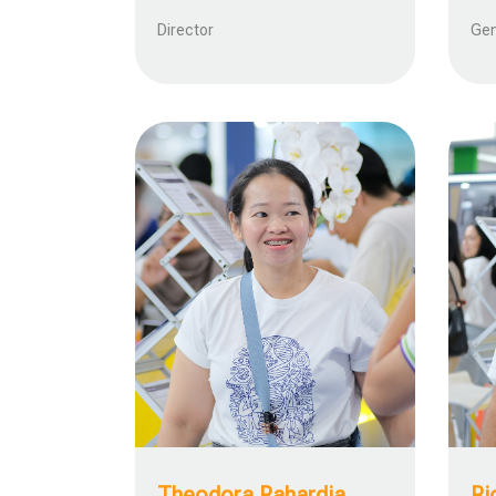
Director
Gen
Theodora Rahardja
Ri