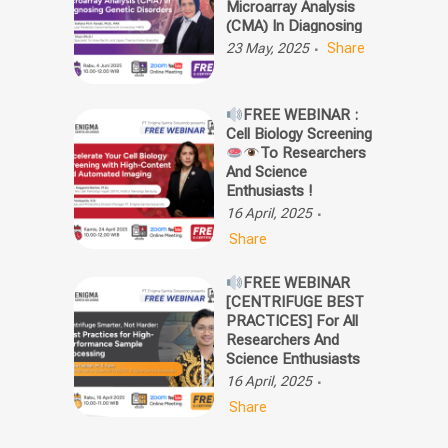
Microarray Analysis
(CMA) In Diagnosing
Genetic Disorders
23 May, 2025
Share
FREE WEBINAR :
Cell Biology Screening
To Researchers
And Science
Enthusiasts !
16 April, 2025
Share
FREE WEBINAR
[CENTRIFUGE BEST
PRACTICES] For All
Researchers And
Science Enthusiasts
16 April, 2025
Share