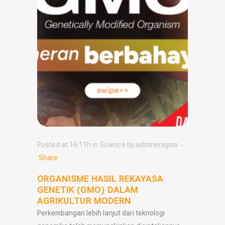
Posted at 16:11h
in
Science
by
adminenigma
Share
ORGANISME HASIL REKAYASA
GENETIK (GMO) DALAM
AGRIKULTUR MODERN
Perkembangan lebih lanjut dari teknologi