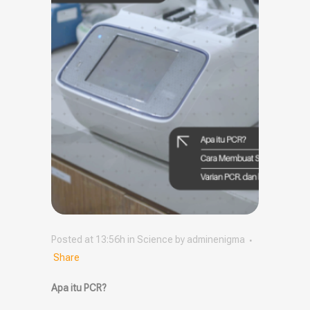
Posted at 13:56h
in
Science
by
adminenigma
Share
Apa itu PCR?